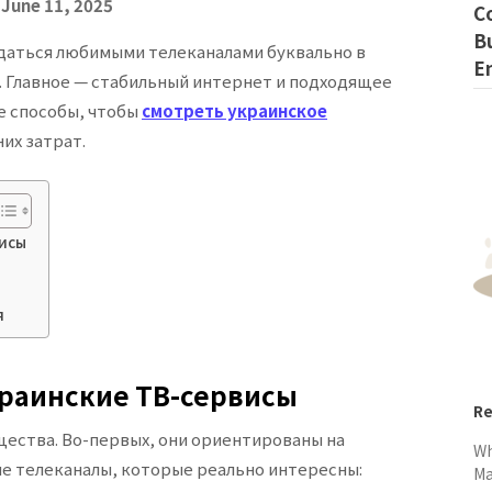
n
June 11, 2025
C
B
даться любимыми телеканалами буквально в
E
е. Главное — стабильный интернет и подходящее
е способы, чтобы
смотреть украинское
их затрат.
висы
я
краинские ТВ-сервисы
Re
щества. Во-первых, они ориентированы на
Wh
ые телеканалы, которые реально интересны:
M