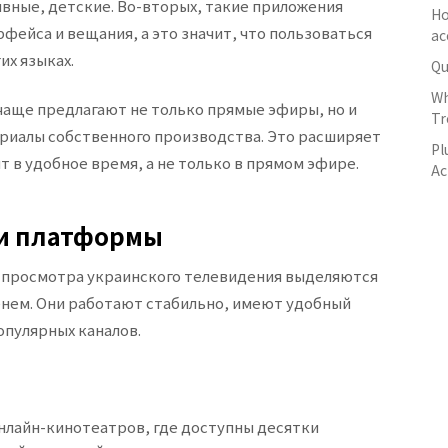
ные, детские. Во-вторых, такие приложения
Ho
ейса и вещания, а это значит, что пользоваться
ac
их языках.
Qu
Wh
 чаще предлагают не только прямые эфиры, но и
Tr
ериалы собственного производства. Это расширяет
Pl
 в удобное время, а не только в прямом эфире.
Ac
и платформы
 просмотра украинского телевидения выделяются
нем. Они работают стабильно, имеют удобный
пулярных каналов.
нлайн-кинотеатров, где доступны десятки