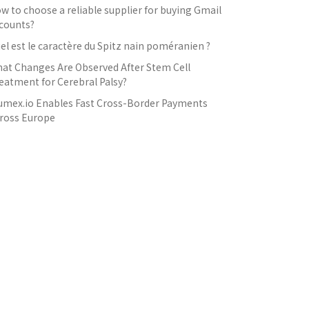
w to choose a reliable supplier for buying Gmail
counts?
el est le caractère du Spitz nain poméranien ?
at Changes Are Observed After Stem Cell
eatment for Cerebral Palsy?
umex.io Enables Fast Cross-Border Payments
ross Europe