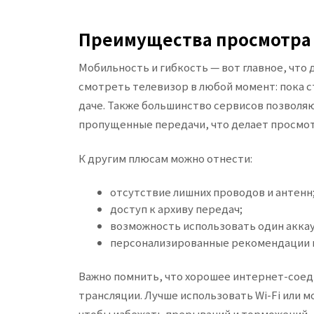
Преимущества просмотра
Мобильность и гибкость — вот главное, что
смотреть телевизор в любой момент: пока с
даче. Также большинство сервисов позволяю
пропущенные передачи, что делает просмот
К другим плюсам можно отнести:
отсутствие лишних проводов и антенн
доступ к архиву передач;
возможность использовать один аккау
персонализированные рекомендации и
Важно помнить, что хорошее интернет-соед
трансляции. Лучше использовать Wi-Fi или
чтобы избежать прерываний и торможений.